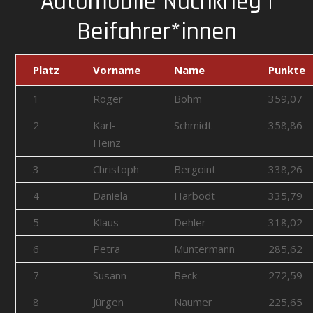
Automobile Nachkrieg |
Beifahrer*innen
Platz
Vorname
Name
Punkte
1
Roger
Böhm
359,07
2
Karl-
Schmidt
358,86
Heinz
3
Christoph
Bergoint
338,26
4
Daniela
Harbodt
335,79
5
Klaus
Dehler
318,02
6
Petra
Muntermann
285,62
7
Susann
Beck
272,59
8
Jürgen
Naumer
225,65