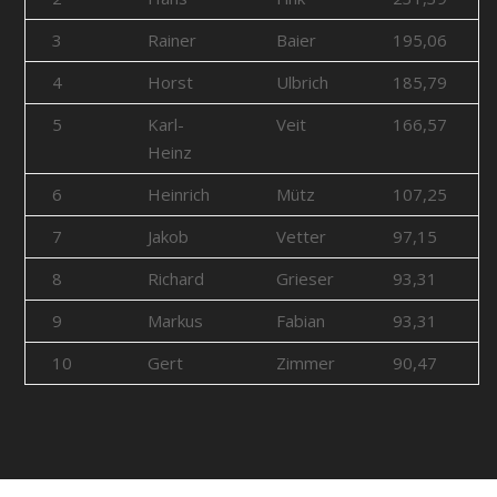
3
Rainer
Baier
195,06
4
Horst
Ulbrich
185,79
5
Karl-
Veit
166,57
Heinz
6
Heinrich
Mütz
107,25
7
Jakob
Vetter
97,15
8
Richard
Grieser
93,31
9
Markus
Fabian
93,31
10
Gert
Zimmer
90,47