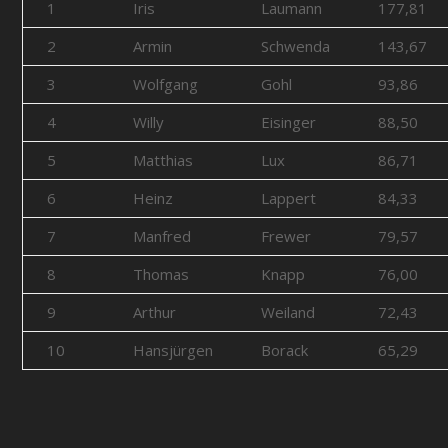
1
Iris
Laumann
177,81
2
Armin
Schwenda
143,67
3
Wolfgang
Gohl
93,86
4
Willy
Eisinger
88,50
5
Matthias
Lux
86,71
6
Heinz
Lappert
84,33
7
Manfred
Frewer
79,57
8
Thomas
Knapp
76,00
9
Arthur
Weiland
72,43
10
Hansjürgen
Borack
65,29